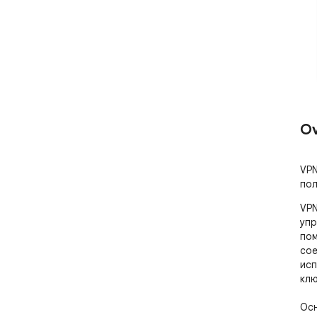
Ov
VPN
пол
VPN
упр
пом
сое
исп
клю
Осн