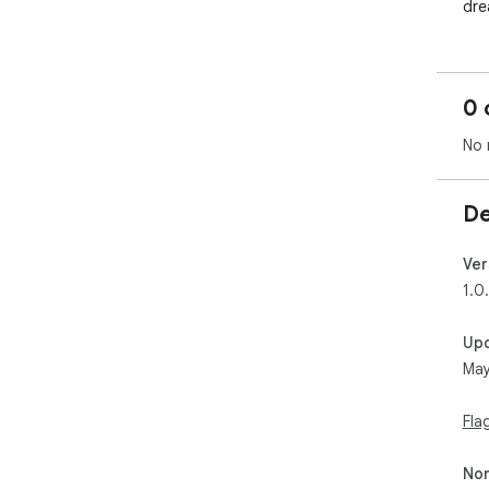
dre
0 
No 
De
Ver
1.0
Up
May
Fla
Non