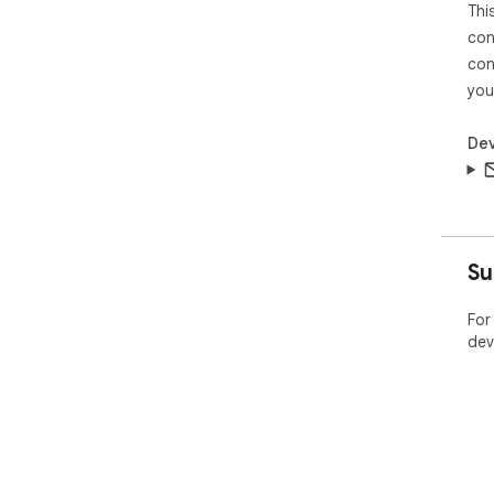
Thi
con
con
you
Dev
Su
For
dev