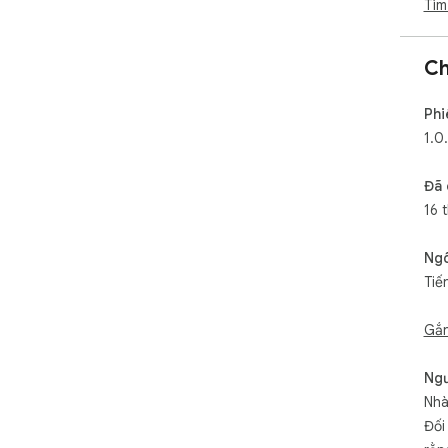
Tìm
Ch
Phi
1.0
Đã 
16 
Ng
Tiế
Gắn
Ngư
Nhà
Đối