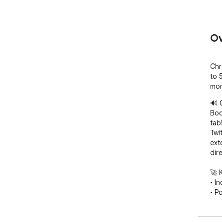
Ov
Chr
to 
mor
🔊 
Boo
tab
Twit
ext
dire
🚀 K
• I
• P
• I
ind