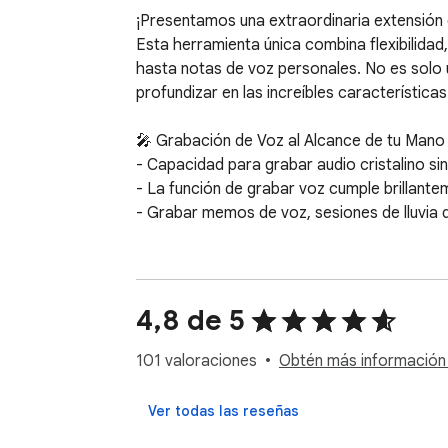
¡Presentamos una extraordinaria extensión
Esta herramienta única combina flexibilidad
hasta notas de voz personales. No es solo u
profundizar en las increíbles características
🎤 Grabación de Voz al Alcance de tu Mano

- Capacidad para grabar audio cristalino sin
- La función de grabar voz cumple brillantem
- Grabar memos de voz, sesiones de lluvia de
🔊 Grabadora de Audio de Pestañas del Na
🔹 Grabar audio de pestañas del navegador 
🔹 Perfecto para aquellos que necesitan gra
4,8 de 5
navegador.

🔹 ¡Capturar y revisar contenido web nunca h
101 valoraciones
Obtén más información 
🎙️ Mezcla de Grabación para Contenido Integ
Ver todas las reseñas
▸ Ofrece mezcla de grabación de audio de 