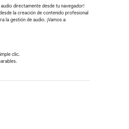
audio directamente desde tu navegador!

 desde la creación de contenido profesional 
a la gestión de audio. ¡Vamos a 
ple clic.

arables.

uier audio en línea directamente desde tu 