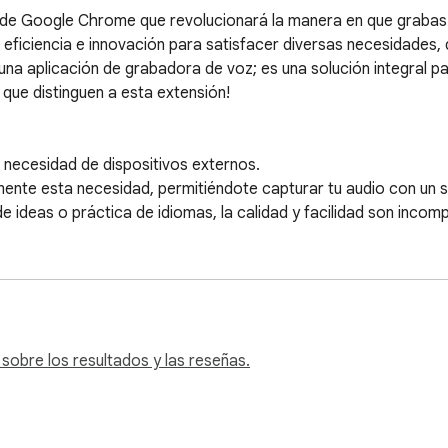
 de Google Chrome que revolucionará la manera en que grabas 
, eficiencia e innovación para satisfacer diversas necesidades,
na aplicación de grabadora de voz; es una solución integral par
 que distinguen a esta extensión!

 necesidad de dispositivos externos.

ente esta necesidad, permitiéndote capturar tu audio con un sim
 ideas o práctica de idiomas, la calidad y facilidad son incomp
vegador

ahora es transparente.

bar reuniones de zoom, webinars, transmisiones en vivo o cualq
a sido tan fácil!

sobre los resultados y las reseñas.
ral

micrófono y pestaña del navegador
