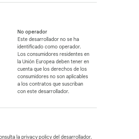
 comentarios o narraciones directamente 
No operador
producir una grabación y gestionar tu 
Este desarrollador no se ha
identificado como operador.
Los consumidores residentes en
la Unión Europea deben tener en
cuenta que los derechos de los
consumidores no son aplicables
iente.

a los contratos que suscriban
os cubierto, con estabilidad y calidad 
con este desarrollador.
edes ajustar varios parámetros para 
), hasta ajustar la calidad – personaliza 
onsulta la
privacy policy
del desarrollador.