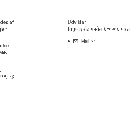
des af
Udvikler
gle™
विचुम्बए रोड पनवेल ४१०२०६ भारत
Mail
else
MiB
g
prog