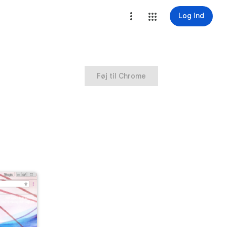
Log ind
Føj til Chrome