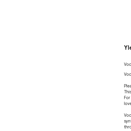
Yl
Voc
Voc
Plea
Thi
For
love
Voc
syn
thr