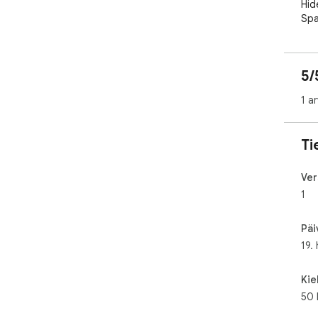
Hid
Spa
Voc
ful
Cor
5/
com
1 a
Ti
Ver
1
Päi
19.
Kie
50 