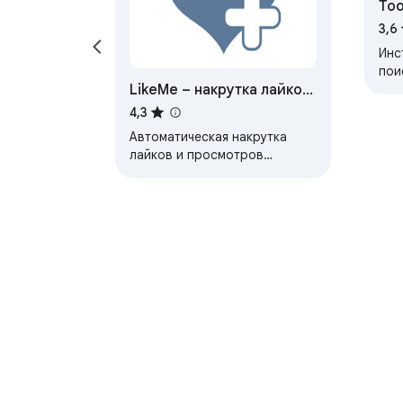
Too
3,6
Инс
пои
LikeMe – накрутка лайков
ВКо
лай
и просмотров ВК
4,3
фот
Автоматическая накрутка
лайков и просмотров
ВКонтакте
Подробнее об Интернет-магазине Chrom