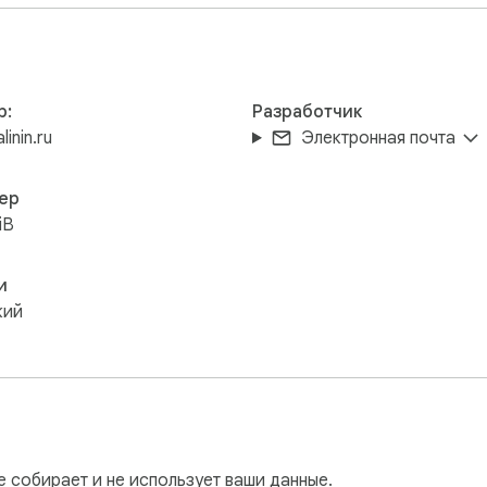
р:
Разработчик
linin.ru
Электронная почта
ер
iB
и
кий
е собирает и не использует ваши данные.