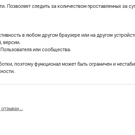
и. Позволяет следить за количеством проставленных за сутк
ктивность в любом другом браузере или на другом устройств
 версии.

 Пользователя или сообщества.

ботки, поэтому функционал может быть ограничен и нестаби
ности.

ия - пишите в отзывы, вместе попробуем сделать его лучше ;
и отзывах…