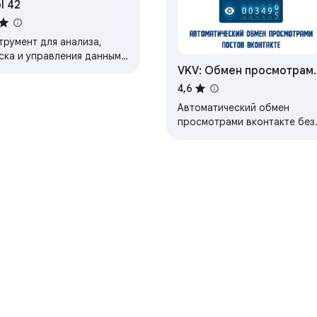
l 42
трумент для анализа,
ска и управления данными
VKV: Обмен просмотрам
нтакте: друзья, группы,
ки, комментарии, истории,
вконтакте
4,6
о и другие сценарии.
Автоматический обмен
просмотрами вконтакте без
банов. Это позволяет
накрутить просмотры
бесплатно.
e
Личный кабинет разработчика
Политика конфиденциально