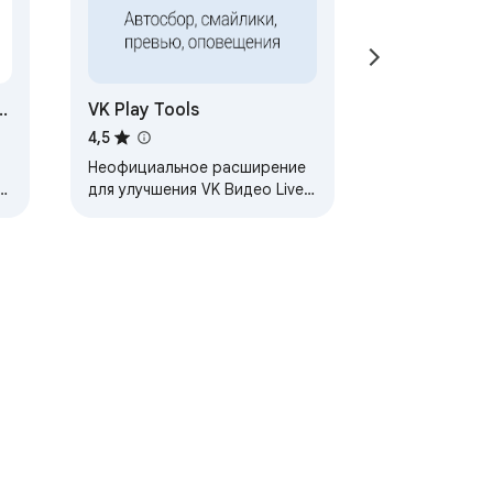
и
VK Play Tools
4,5
Неофициальное расширение
для улучшения VK Видео Live
(бывший VK Play Live)
сти
Условия использования
Справка