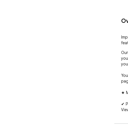
Ov
Imp
fea
Our
you
you
You
pag
★ M
✔ P
Vie
✔ T
Mak