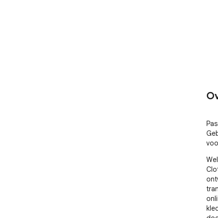
Ov
Pas
Geb
voo
Wel
Clo
ont
tra
onl
kle