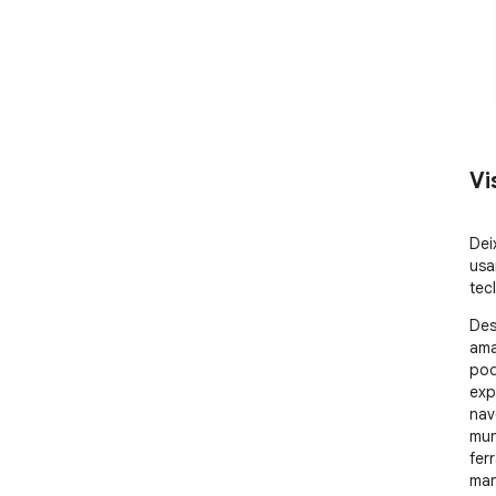
Vi
Dei
usa
tec
Des
ama
pod
exp
nav
mun
fer
man