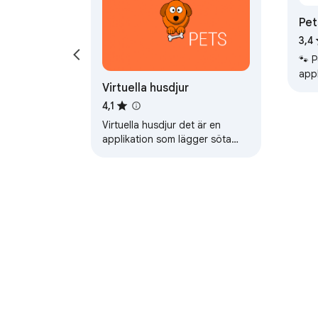
Pe
3,4
🐾 P
app
Virtuella husdjur
cudd
bro
4,1
Virtuella husdjur det är en
applikation som lägger söta
husdjur till din webbläsare!
Om Chrome 