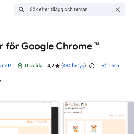
ur för Google Chrome ™
.net/
Utvalda
4,2
(
484 betyg
)
Dela
e