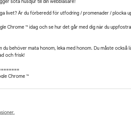
ägger söta husdjur till din webbläsare!
iga livet? Är du förberedd för utfodring / promenader / plocka up
e Chrome ™ idag och se hur det går med dig när du uppfostrar en 
tersom du behöver mata honom, leka med honom. Du måste också 
ad och frisk!

=======

oogle Chrome ™

 flera av hälsostängerna för mat, lek eller sömn når 60% eller läg
snabbare börjar hälsan minska. Du vill se till att ditt husdjur är l
sioner.
r äter och blir mer fylligt för varje tryck på knappen, men inte 