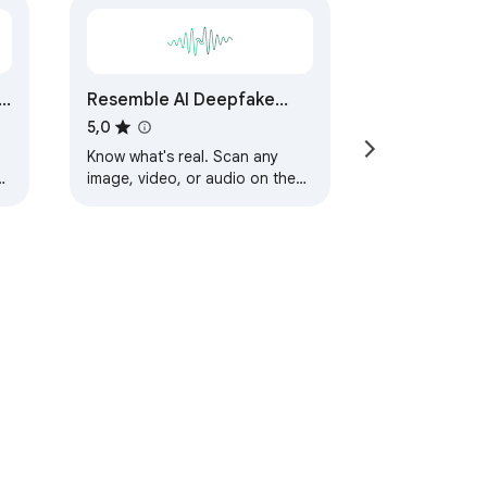
Resemble AI Deepfake
Detector
5,0
Know what's real. Scan any
image, video, or audio on the
web for AI-generated content
— powered by Resemble AI's
detection engine.