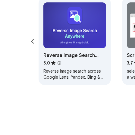
Reverse Image Search
Scr
Anywhere
5,0
3,7
Reverse image search across
sel
Google Lens, Yandex, Bing &
a we
TinEye in one right-click. Works
per
on Instagram & Pinterest.
sea
Search a face.