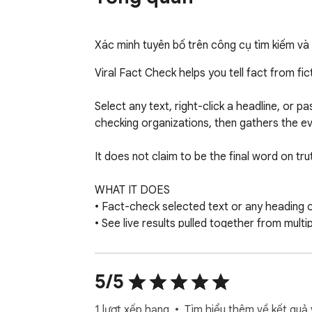
Xác minh tuyên bố trên công cụ tìm kiếm v
Viral Fact Check helps you tell fact from fict
Select any text, right-click a headline, or 
checking organizations, then gathers the ev
It does not claim to be the final word on t
WHAT IT DOES

• Fact-check selected text or any heading on
• See live results pulled together from multip
• Open your claim in popular search engines 
• Reverse-search any image to help find whe
• Everything runs in the browser side panel
5/5
WHY YOU'LL LIKE IT

1 lượt xếp hạng
Tìm hiểu thêm về kết quả 