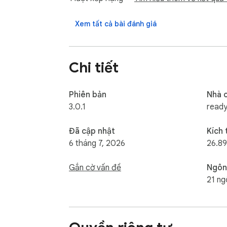
• Completely free — no account, no API key,
• No AI — just real sources you can open and
Xem tất cả bài đánh giá
• Private — no analytics, no tracking, no data
• Works on any website with a right-click

Chi tiết
WHO IT'S FOR

Students, journalists, researchers, and any
Phiên bản
Nhà 
Don't be misled. Check the facts yourself.
3.0.1
read
Đã cập nhật
Kích
6 tháng 7, 2026
26.89
Gắn cờ vấn đề
Ngôn
21 ng