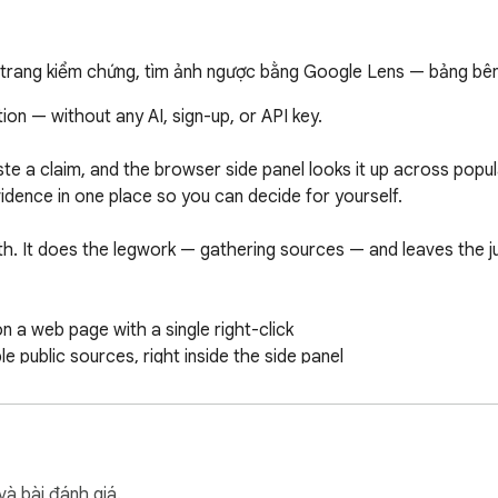
à trang kiểm chứng, tìm ảnh ngược bằng Google Lens — bảng bên
ion — without any AI, sign-up, or API key.

paste a claim, and the browser side panel looks it up across pop
idence in one place so you can decide for yourself.

ruth. It does the legwork — gathering sources — and leaves the j
 a web page with a single right-click

le public sources, right inside the side panel

and leading fact-checking sites with one click

re it appears online

 — no pop-ups, no extra windows

và bài đánh giá.