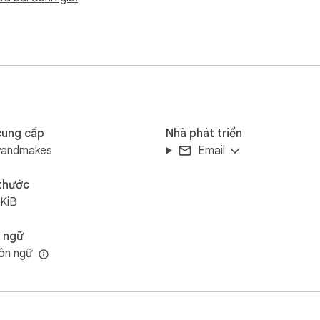
 no subscription

 read yourself

 collection

one who wants to stop misinformation before sharing it.

cung cấp
Nhà phát triển
yandmakes
Email
 thước
KiB
 ngữ
ôn ngữ