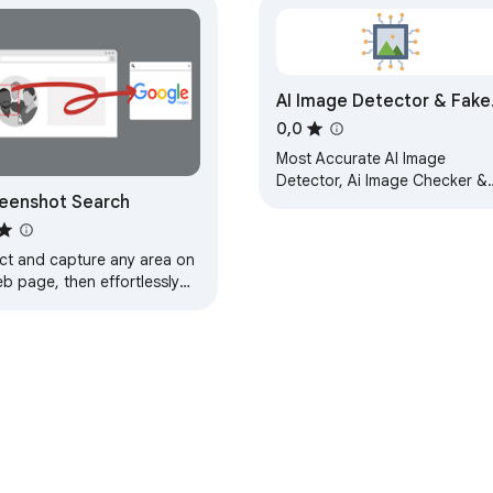
AI Image Detector & Fake
Picture Check Online
0,0
Most Accurate AI Image
Detector, Ai Image Checker &
eenshot Search
Fake Image Detector Chrome
Extension
ect and capture any area on
b page, then effortlessly
form reverse image
rches on Google Images