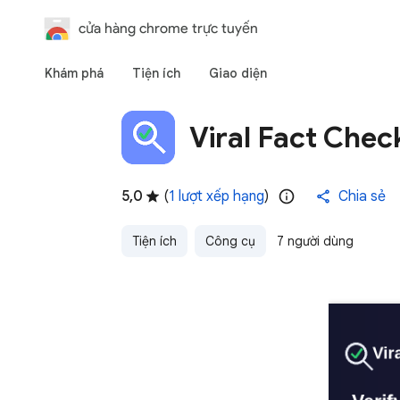
cửa hàng chrome trực tuyến
Khám phá
Tiện ích
Giao diện
Viral Fact Chec
5,0
(
1 lượt xếp hạng
)
Chia sẻ
Tiện ích
Công cụ
7 người dùng