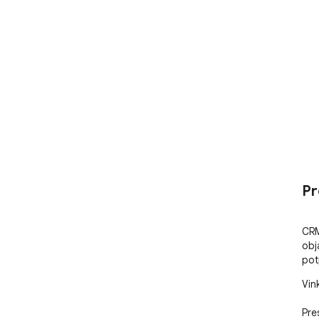
Pr
CRM
obja
pot
Vin
Pre