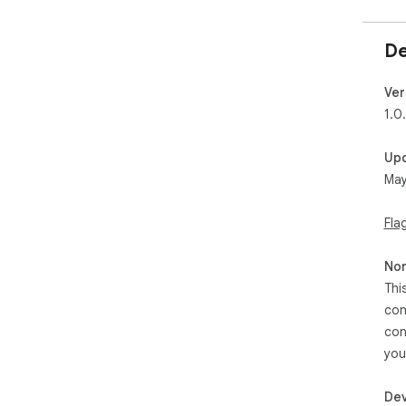
De
Ver
1.0
Up
May
Fla
Non
Thi
con
con
you
Dev