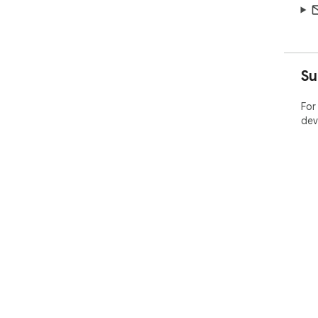
Su
For
dev