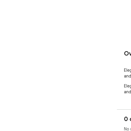
Ov
Ele
and
Ele
and
0 
No 