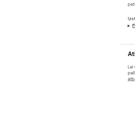
pat
Izs
At
Lai
pal
atba