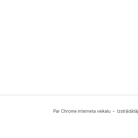
Par Chrome interneta veikalu
Izstrādātā