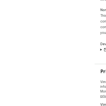
Non
Thi
con
con
you
Dev
Pr
Vim
inf
Mor
pri
Vim