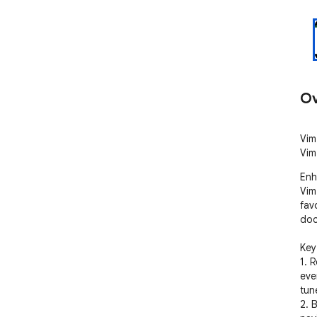
Ov
Vim
Vim
Enh
Vim
fav
doc
Key
1. 
eve
tun
2. 