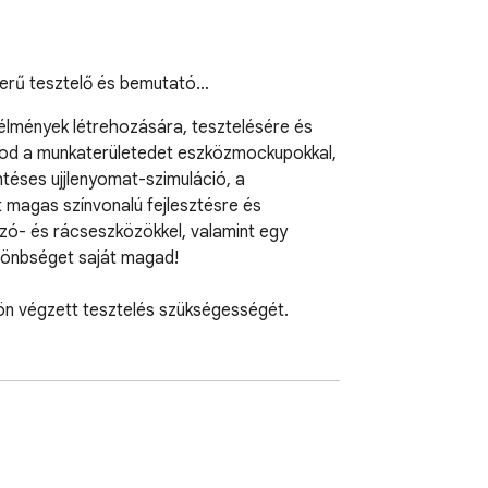
zerű tesztelő és bemutató…
élmények létrehozására, tesztelésére és 
tod a munkaterületedet eszközmockupokkal, 
téses ujjlenyomat-szimuláció, a 
magas színvonalú fejlesztésre és 
zó- és rácseszközökkel, valamint egy 
lönbséget saját magad!

ökön végzett tesztelés szükségességét.