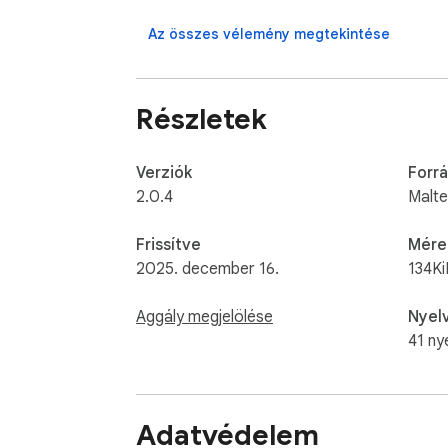
Az összes vélemény megtekintése
Részletek
Verziók
Forrá
2.0.4
Malt
Frissítve
Mére
2025. december 16.
134Ki
Aggály megjelölése
Nyel
41 ny
Adatvédelem