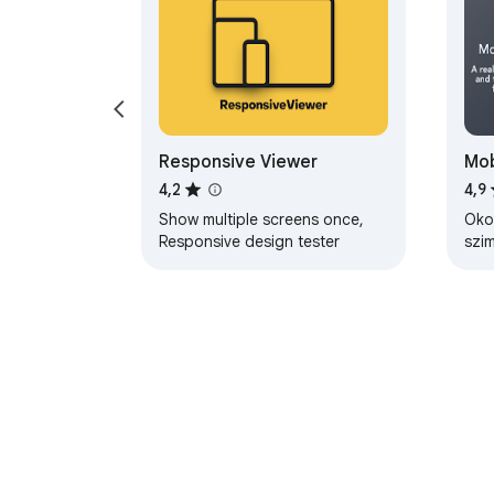
Responsive Viewer
Mob
res
4,2
4,9
tes
Show multiple screens once,
Oko
Responsive design tester
szi
szá
res
tes
A Chrome Internetes áruház