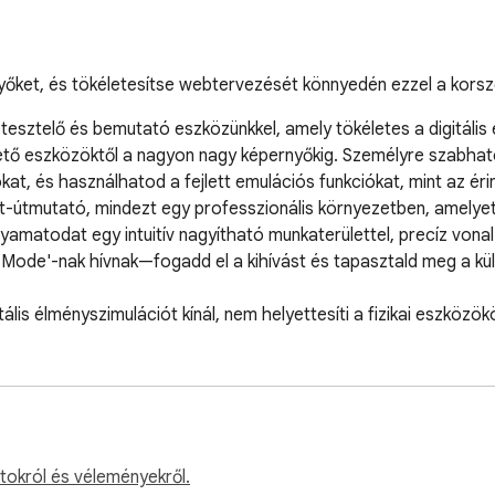
yőket, és tökéletesítse webtervezését könnyedén ezzel a kors
esztelő és bemutató eszközünkkel, amely tökéletes a digitális 
ető eszközöktől a nagyon nagy képernyőkig. Személyre szabha
at, és használhatod a fejlett emulációs funkciókat, mint az érin
t-útmutató, mindezt egy professzionális környezetben, amelyet 
amatodat egy intuitív nagyítható munkaterülettel, precíz vonal
Mode'-nak hívnak—fogadd el a kihívást és tapasztald meg a kü
ális élményszimulációt kínál, nem helyettesíti a fizikai eszköz
atokról és véleményekről.