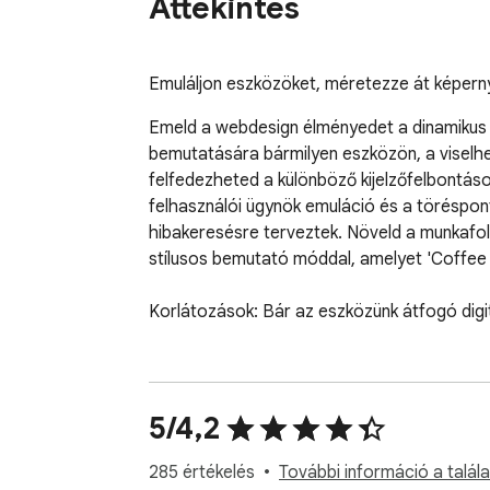
Áttekintés
Emuláljon eszközöket, méretezze át képern
Emeld a webdesign élményedet a dinamikus t
bemutatására bármilyen eszközön, a viselh
felfedezheted a különböző kijelzőfelbontások
felhasználói ügynök emuláció és a töréspon
hibakeresésre terveztek. Növeld a munkafoly
stílusos bemutató móddal, amelyet 'Coffee 
Korlátozások: Bár az eszközünk átfogó digit
5/4,2
285 értékelés
További információ a talál