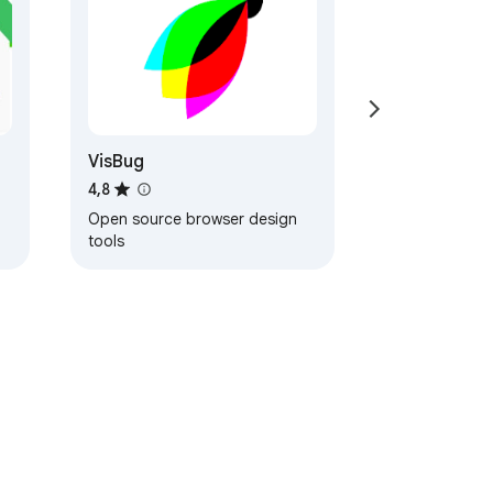
VisBug
4,8
Open source browser design
tools
erződési Feltételek
Súgó