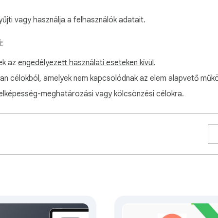
űjti vagy használja a felhasználók adatait.
:
ek az
engedélyezett használati eseteken kívül
.
yan célokból, amelyek nem kapcsolódnak az elem alapvető műk
telképesség-meghatározási vagy kölcsönzési célokra.