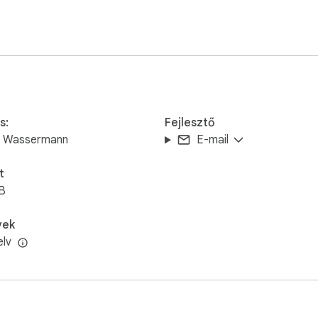
s:
Fejlesztő
e Wassermann
E-mail
t
B
vek
elv