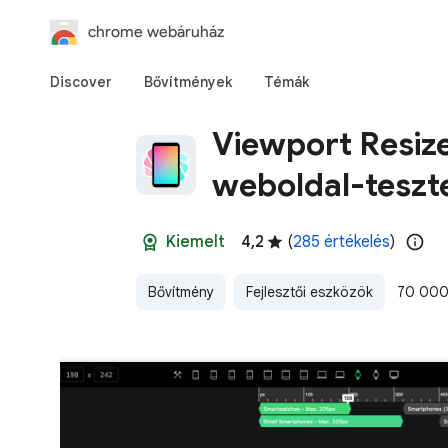
chrome webáruház
Discover
Bővítmények
Témák
Viewport Resize
weboldal-teszt
Kiemelt
4,2
(
285 értékelés
)
Bővítmény
Fejlesztői eszközök
70 000 