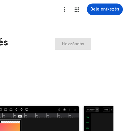
Bejelentkezés
és
Hozzáadás