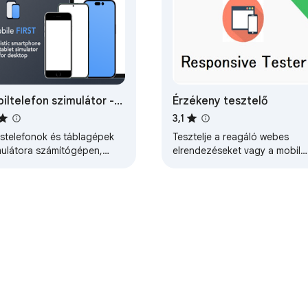
iltelefon szimulátor -
Érzékeny tesztelő
zponzív webhely
3,1
ztelése
stelefonok és táblagépek
Tesztelje a reagáló webes
mulátora számítógépen,
elrendezéseket vagy a mobil
mos modellel a mobil és
oldalakat, és teszteljen több
zponzív webhely
eszközt
zteléséhez.
ról
Fejlesztői irányítópult
Adatvédelmi irányelvek
Általános Sz