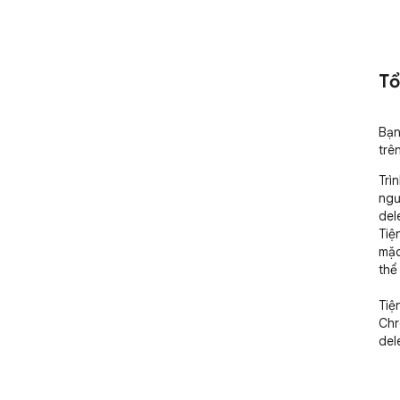
Tổ
Bạn
trê
Trì
ngư
del
Tiệ
mặc
thể
Tiệ
Chr
dele
Tiệ
sử 