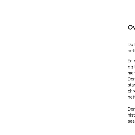
Ov
Du 
net
En 
og 
man
Den
sta
chr
net
Den
his
sea
Utv