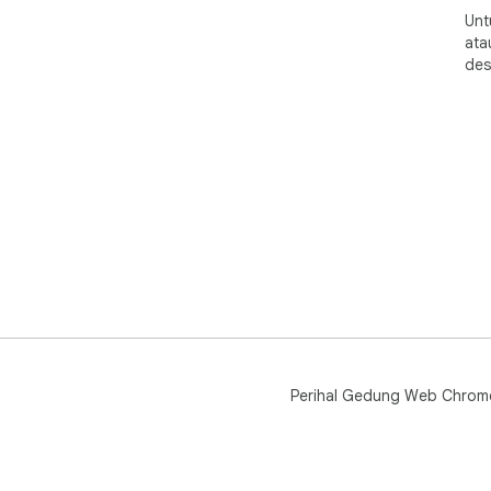
yan
Unt
* P
ata
pen
des
und
per
Jik
keb
sup
Perihal Gedung Web Chrom