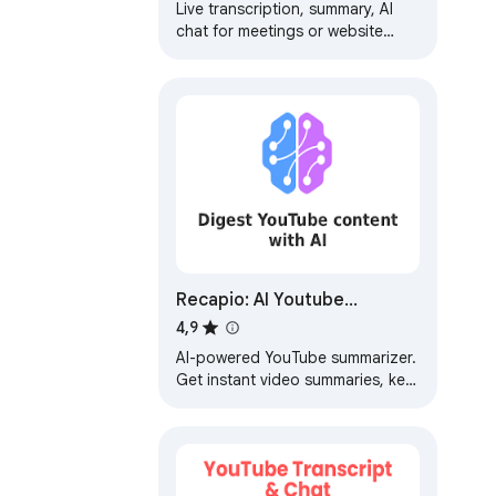
Google Meet & Web Audio
Live transcription, summary, AI
chat for meetings or website
audio — Zoom, YouTube, online
lectures, and more. No bot in
Google Meet
Recapio: AI Youtube
Summarizer
4,9
AI-powered YouTube summarizer.
Get instant video summaries, key
insights & chat with content. Turn
hours into minutes.