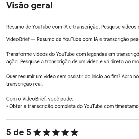
Visão geral
Resumo de YouTube com IA e transcrição. Pesquise vídeos e
VideoBrief — Resumo de YouTube com IA e transcrição pesq
Transforme vídeos do YouTube com legendas em transcrições
ação. Pesquise a transcrição de um vídeo e vá direto ao mo
Quer resumir um vídeo sem assistir do início ao fim? Abra n
transcrição real.

Com o VideoBrief, você pode:

• Obter a transcrição completa do YouTube com timestamps
• Pesquisar tópicos, ferramentas, nomes e frases na transcr
• Gerar um resumo de YouTube com IA

• Extrair aprendizados, capítulos e itens de ação

5 de 5
• Fazer perguntas em um chat com IA baseado na transcriç