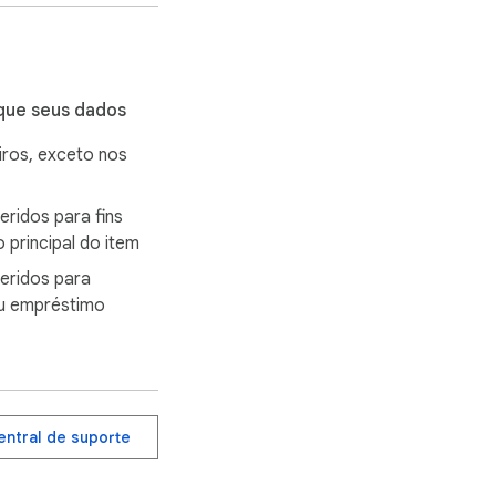
 transcrição com 
b e outras 
que seus dados
iros, exceto nos
s e use capítulos e 
ridos para fins
 principal do item
eridos para
e da descrição do 
ou empréstimo
egistram problemas 
terial de estudo e 
entral de suporte