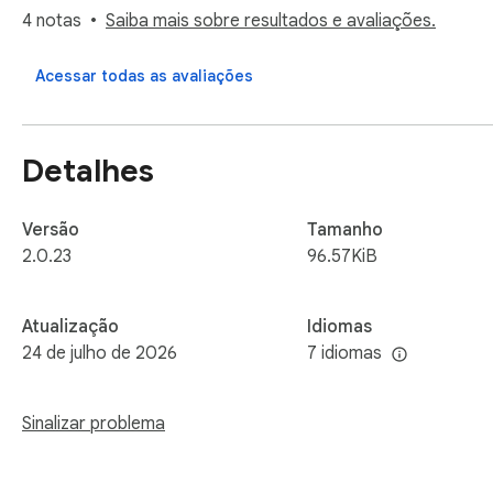
• Exportar em Markdown ou compartilhar por link público

4 notas
Saiba mais sobre resultados e avaliações.
• Seguir tópicos e canais para receber resumos de novos ví
Acessar todas as avaliações
TRANSCRIÇÃO PESQUISÁVEL DO YOUTUBE

Converta o conteúdo falado em texto legível. Encontre pro
pelo timestamp.

Detalhes
RESUMO DE YOUTUBE COM IA

Entenda as principais ideias antes de decidir se vale a pena a
Versão
Tamanho
rápido.

2.0.23
96.57KiB
CHAT COM IA E RESULTADOS ESTRUTURADOS

Atualização
Idiomas
Peça uma explicação simples, comparação, checklist, notas
24 de julho de 2026
7 idiomas
FEED PERSONALIZADO E CANAIS

O VideoBrief pode sugerir tópicos profissionais e entregar
Sinalizar problema
receber resumos de novas publicações.

CONVERTER VÍDEO DO YOUTUBE EM TEXTO
