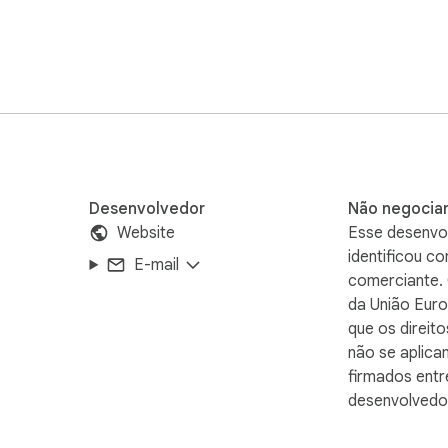
deos

dutos, pessoas, recomendações ou detalhes técnicos e volte ao
ssistir. Revise tutoriais, entrevistas, podcasts, aulas, webinars
Desenvolvedor
Não negocia
Website
Esse desenvo
identificou c
E-mail
comerciante.
 de reunião ou guia passo a passo. As respostas são baseadas 
da União Euro
que os direit
não se aplica
 novos vídeos relevantes como digests com IA. Assine canais d
firmados entr
desenvolvedo