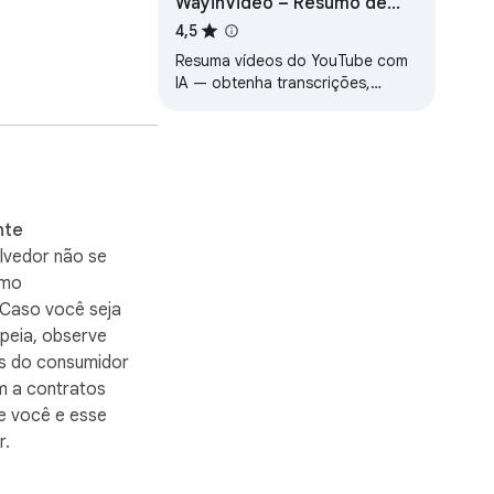
WayinVideo – Resumo de
YouTube com IA,
4,5
transcrições e mapas
Resuma vídeos do YouTube com
mentais
IA — obtenha transcrições,
legendas, momentos-chave,
 contexto original 
insights, mapas mentais e chat
em 100+ idiomas.
 e palestras mais 
nte
lvedor não se
omo
 Caso você seja
na transcrição.

peia, observe
os do consumidor
m a contratos
o YouTube para 
e você e esse
r.