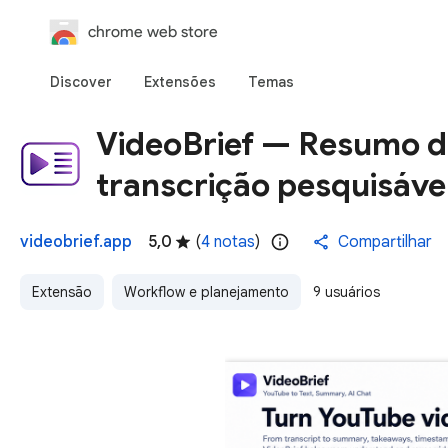
chrome web store
Discover
Extensões
Temas
VideoBrief — Resumo d
transcrição pesquisáve
videobrief.app
5,0
(
4 notas
)
Compartilhar
Extensão
Workflow e planejamento
9 usuários