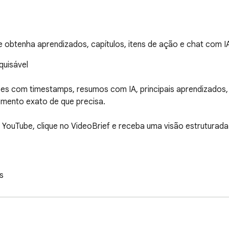
 obtenha aprendizados, capítulos, itens de ação e chat com I
uisável

 com timestamps, resumos com IA, principais aprendizados, ca
mento exato de que precisa.

o YouTube, clique no VideoBrief e receba uma visão estruturada


ição

ão
