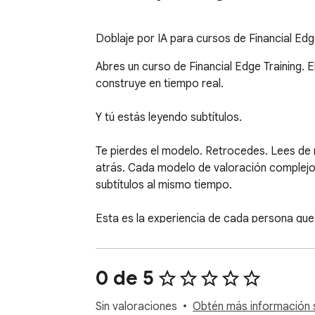
Doblaje por IA para cursos de Financial Edg
Abres un curso de Financial Edge Training. El
construye en tiempo real.

Y tú estás leyendo subtítulos.

Te pierdes el modelo. Retrocedes. Lees de 
atrás. Cada modelo de valoración complejo, c
subtítulos al mismo tiempo.

Esta es la experiencia de cada persona que n
Más de 3,000 videos de finanzas. Más de 4
instructores que entrenaron a analistas en l
0 de 5
Todo solo en inglés. Sin opción de traducción
Sin valoraciones
Obtén más información s