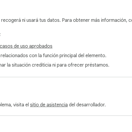
ning en fe.training.

l de la extensión.

eta la barra de progreso mientras se crea el doblaje.

 recogerá ni usará tus datos. Para obtener más información, c
.

:
 La primera vez que escuchas una lección de finanzas de Wall St
 casos de uso aprobados
a entender de verdad.

 relacionados con la función principal del elemento.
ar la situación crediticia ni para ofrecer préstamos.
ÉS, DE ÁRABE A HINDI

, coreano, árabe, hindi, chino, vietnamita, ruso, turco, polaco,
o, tailandés, hebreo, ucraniano y más de 25 más.

odelos LBO, en Tokio trabajando en modelado financiero, en El
lema, visita el
sitio de asistencia
del desarrollador.
rcos de valoración, la lección se reproduce en tu idioma.

E
