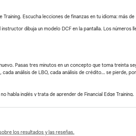
e Training. Escucha lecciones de finanzas en tu idioma: más de
 instructor dibuja un modelo DCF en la pantalla. Los números lle
nuevo. Pasas tres minutos en un concepto que toma treinta seg
ada análisis de LBO, cada análisis de crédito... se pierde, porq
o habla inglés y trata de aprender de Financial Edge Training.

0 áreas temáticas. Banca de inversión, modelado financiero,
os 4 mejores bancos de inversión, según el ranking del Financial 
. Sin doblaje. Sin accesibilidad para el resto del mundo.

obre los resultados y las reseñas.