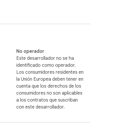
as de traducción generalistas no entienden 
 de doblaje de video no se integran en 
No operador
Este desarrollador no se ha
identificado como operador.
reproductor, cómo se estructuran los 
Los consumidores residentes en


la Unión Europea deben tener en
cuenta que los derechos de los
n.

consumidores no son aplicables
a los contratos que suscriban
con este desarrollador.