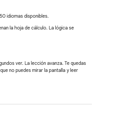
 50 idiomas disponibles.
nan la hoja de cálculo. La lógica se 
undos ver. La lección avanza. Te quedas 
ue no puedes mirar la pantalla y leer 
 LBO, DCF, WACC, M&A — explicados por 
Times.
