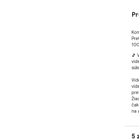
Pr
Kon
Pre
100
🎵 
vid
súk
Vid
vid
pre
Žia
čak
na 
jaz
nah
sek
5 