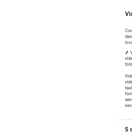
Vi
Con
dei
loc
🎵 
víd
tota
Vid
víd
taul
for
sen
nec
tra
o p
— l
5 