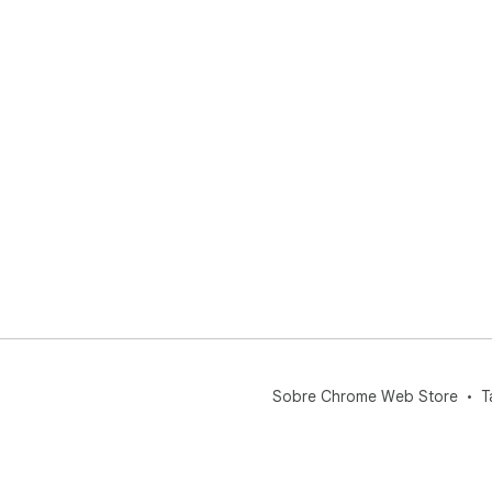
d'e
aba
✍️ 
ent
🎼 
act
🧑‍
enr
sono
📋 
nom
🎨 
enr
🌐 
dub
anu
🌍 
Sobre Chrome Web Store
T
La 
nav
हिन्दी, العربية, Português, Bahasa In
本語,
pot