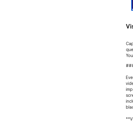
Vi
Cap
que
YouT
###
Eve
vid
imp
scr
inc
blac
**V
cap
you