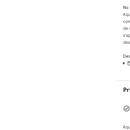
onl
lib
No 
Aqu
📚 
com
Cap
de 
and
s'a
aca
des
###
Des
✅ *
Cli
cur
✅ *
Cap
Pr
vid
✅ *
Dow
cli
Aqu
✅ *