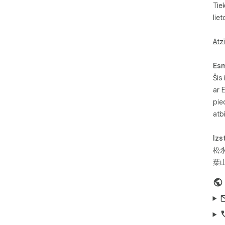
Tie
map
lie
* P
* N
* 2
Atz
pēc
* N
Esm
dal
Šis 
Šis
ar 
ir 
pie
ties
atbi
iev
not
Izs
Pat 
松
nega
葉山
DRM
izp
satu
Chr
You