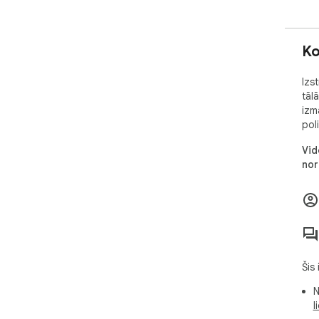
Ko
Izs
tāl
izm
poli
Vid
nor
Šis
N
l