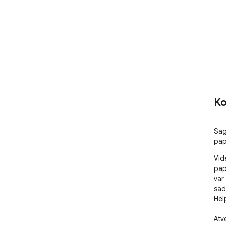
Ko
Sag
pap
Vid
pap
var
sad
Help
Atv