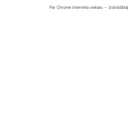
Par Chrome interneta veikalu
Izstrādātā