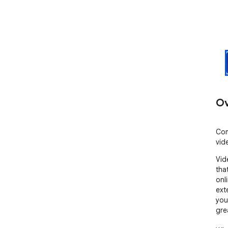
Ov
Com
vid
Vid
tha
onl
ext
you
gre