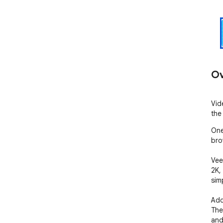
Ov
Vid
the 
One
bro
Vee
2K,
simp
Add
The
and