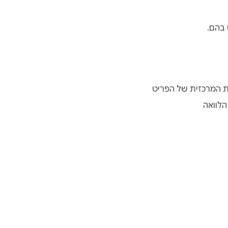
 בהם.
ת המרכזית של הפריט
הלוואה
נט של Chrome
לוח הבקרה של המפתח
מדיניות פרטיות
תנאים