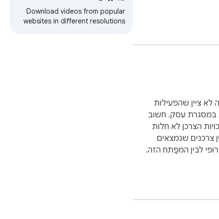
Download videos from popular
2. Third-Party Downlo
websites in different resolutions
and watch it later with video
downloader. One click to save
video.
There are many video
Video Downloader, 
 לא ציין שהפעילות
 במסגרת עסק. חשוב
ויות הצרכן לא חלות
ן צרכנים שנמצאים
ופי לבין המפַתח הזה.