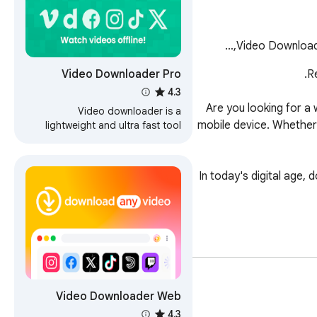
Video Downloade
Video Downloader Pro
4.3
Are you looking for a
Video downloader is a
mobile device. Whether 
lightweight and ultra fast tool
that allows users to easily
download videos from popular
websites.
In today's digital age, 
There are a few diffe
Video Downloader Web
4.3