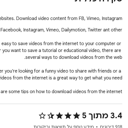
bsites. Download video content from FB, Vimeo, Instagram,…
s easy to save videos from the internet to your computer or 
you want to save a tutorial or educational video, there are 
r you're looking for a funny video to share with friends or a 
ype of video, you may be able to download it directly from 
3.4 מתוך 5
918 דירוגים
מידע נוסף על תוצאות וביקורות