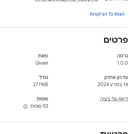
 online. These programs allow you to download video from 
הצגת כל הביקורות
st popular ones include: YouTube Video Downloader, Vimeo 
פרטים
nd Instagram Video Downloader. These video downloaders 
ebsites in various formats such as MP4, AVI, MOV, and more.
גרסה
מאת
Givani
1.0.0
עדכון אחרון
גודל
14 במרץ 2024
277KiB
דיווח על בעיה
שפות
53 שפות