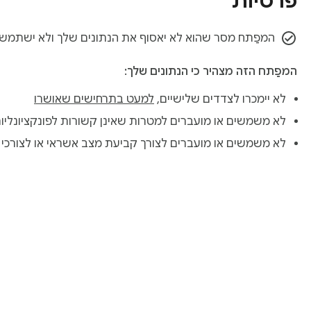
פרטיות
המפַתח מסר שהוא לא יאסוף את הנתונים שלך ולא ישתמש
המפַתח הזה מצהיר כי הנתונים שלך:
לא יימכרו לצדדים שלישיים,
למעט בתרחישים שאושרו
לא משמשים או מועברים למטרות שאינן קשורות לפונקציונליו
לא משמשים או מועברים לצורך קביעת מצב אשראי או לצורכי 
‏מידע על חנות האינטר