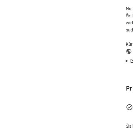
Ne 
Šis
var
sud
Kūr
Pr
Šis