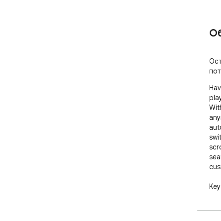
О
Ост
пот
Hav
pla
Wit
any
aut
swi
scr
sea
cus
Key
* A
loc