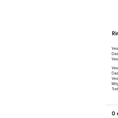
Ri
Ves
Das
Ves
Ves
Das
Ves
Mit
Tre
0 