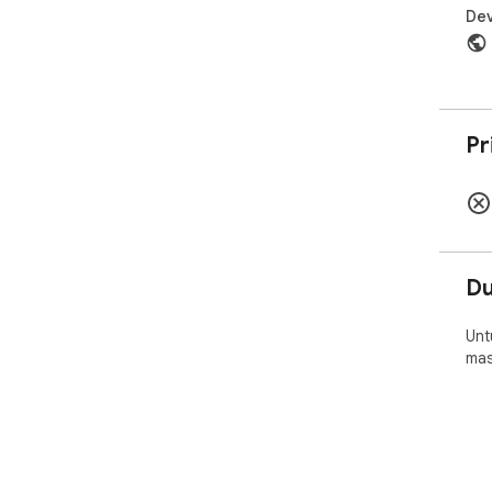
Dev
Pr
D
Unt
mas