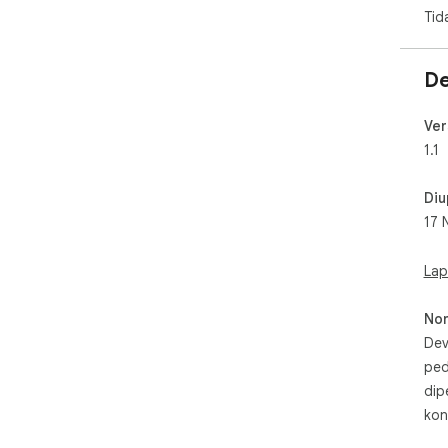
Tid
De
Ver
1.1
Diu
17 
Lap
No
Dev
ped
dip
kon