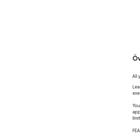
Öv
All
Lea
exer
You
appl
limi
FEA