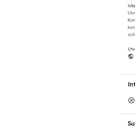
the
Ick
Utv
Kon
kon
och
Utv
In
Su