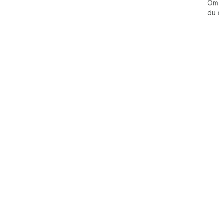
Om 
du 