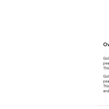
Ov
Gol
pea
Thi
Gol
pea
Thi
and