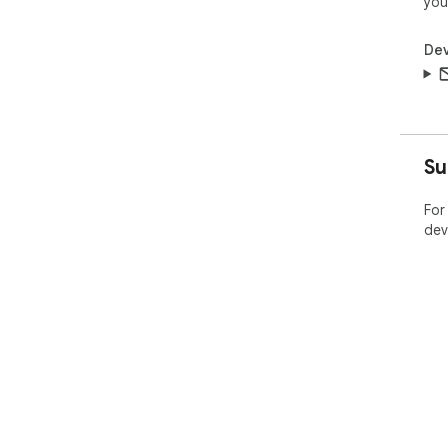
you
Dev
Su
For
dev