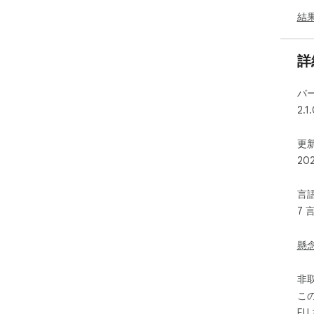
結
詳
バ
2.1
更新
20
言
7 
懸
非
こ
E