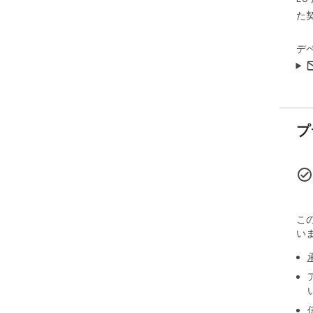
た
デ
プ
こ
い