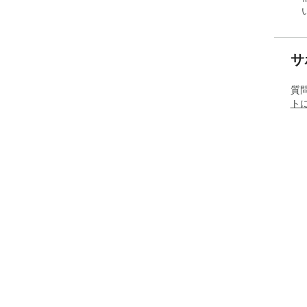
サ
質
ト