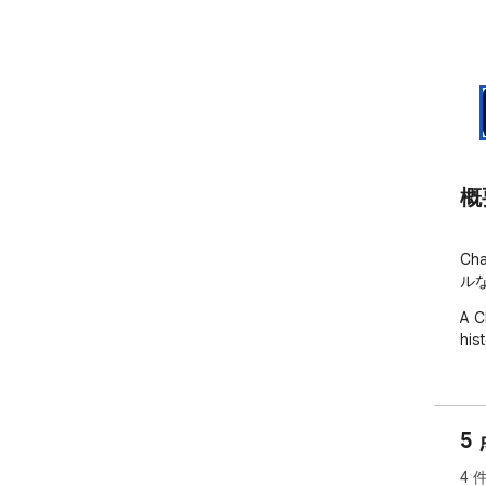
概
Ch
ル
A C
his
5
4 