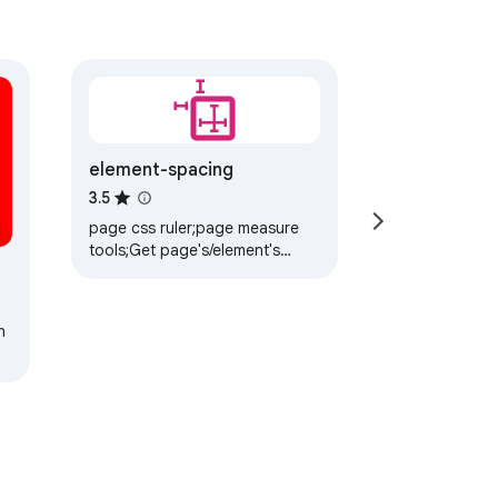
element-spacing
3.5
page css ruler;page measure
tools;Get page's/element's
size/margin/padding/spacing
info
n