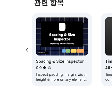
관련 항목
Spacing & Size Inspector
Tim
Sav
0.0
4.5
Inspect padding, margin, width,
Tim
height & more on any element.
con
Built for Squarespace, works
con
everywhere.
loca