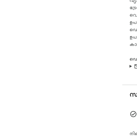
വ്
ട്
വെള
ഉപ
ഡെ
ഉപ
കാര
ഡെ
സ്
നിങ