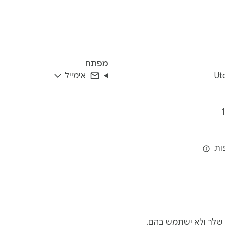
rved a prominent niche for itself. With millions of users worldw
er you’re a seasoned torrenting enthusiast or a newcomer to th
מפתח
Ut
אימייל
 שלך ולא ישתמש בהם.