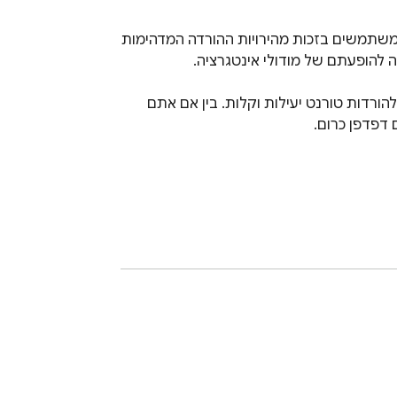
Utorrent לכרום - מודול אינטגרציה. uTorrent, תוכנת טורנט קלת משקל ויעילה, זכתה זה מכבר לפופולריות בקרב משתמשים בזכות מהירויות ההורדה המדהימות 
בעולם הטורנטים, uTorrent יצרה לעצמה נישה בולטת. עם מיליוני משתמשים ברחבי העולם, היא הפכה לשם נרדף להורדות טורנט יעילות וקלות. בין אם אתם 
Utorrent For Chrome - Integration Modu
download speeds and minimal resource co