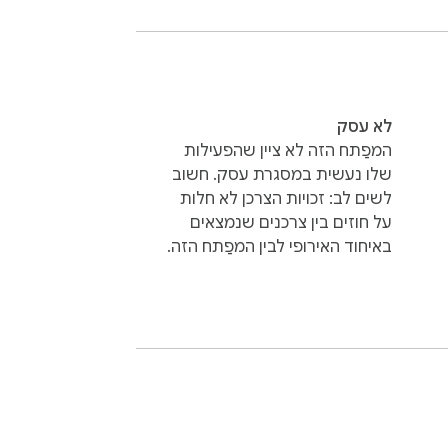
In the world of torrenting, uTorrent has ca
and hassle-free torrent downloads. Wheth
לא עסק
המפַתח הזה לא ציין שהפעילות
שלו נעשית במסגרת עסק. חשוב
לשים לב: זכויות הצרכן לא חלות
על חוזים בין צרכנים שנמצאים
באיחוד האירופי לבין המפַתח הזה.