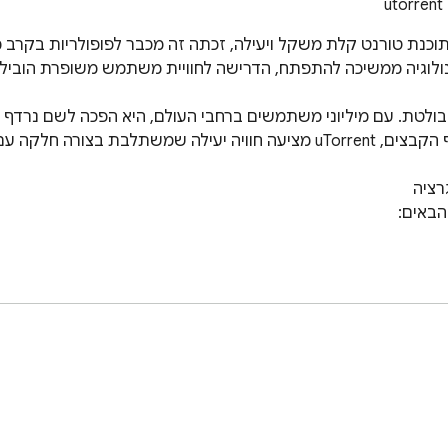
le. uTorrent, a lightweight and efficient Torrent client, has lo
nsumption. As technology continues to evolve, the demand for