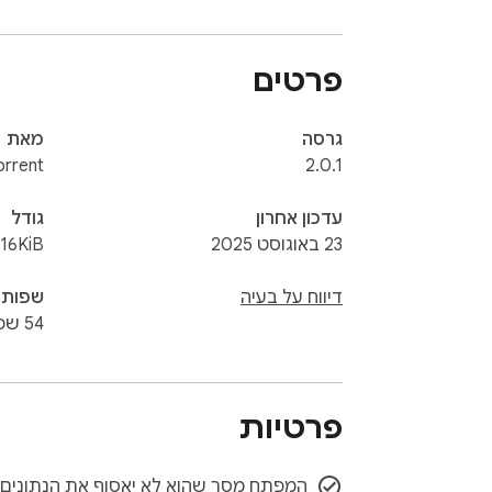
ide, it has become synonymous with efficient 
e realm of file sharing, uTorrent offers a 
פרטים
גרסה
מאת
orrent
2.0.1
עדכון אחרון
גודל
23 באוגוסט 2025
116KiB
דיווח על בעיה
שפות
54 שפות
Utorrent For Chrome - Integration Module
פרטיות
המפַתח מסר שהוא לא יאסוף את הנתונים