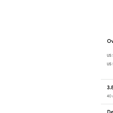
Ov
US 
US 
3.
40 
De