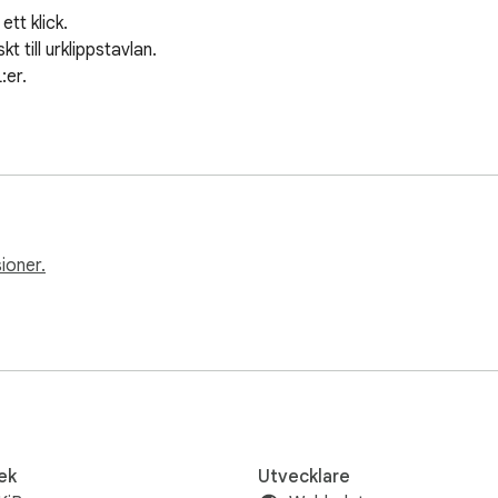
tt klick.

till urklippstavlan.

er.

ioner.
ek
Utvecklare