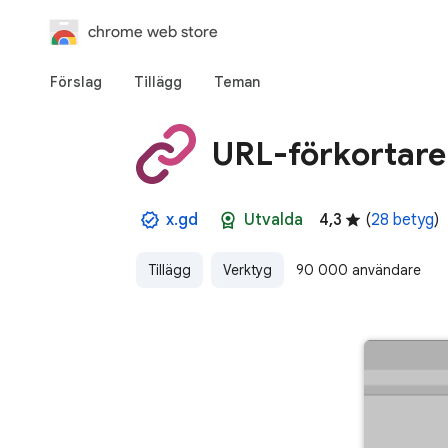
chrome web store
Förslag
Tillägg
Teman
URL-förkortare
x.gd
Utvalda
4,3
(
28 betyg
)
Tillägg
Verktyg
90 000 användare