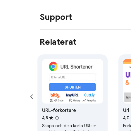
Support
Relaterat
URL-förkortare
Url
Ch
4,8
4,0
Skapa och dela korta URL:er
Förk