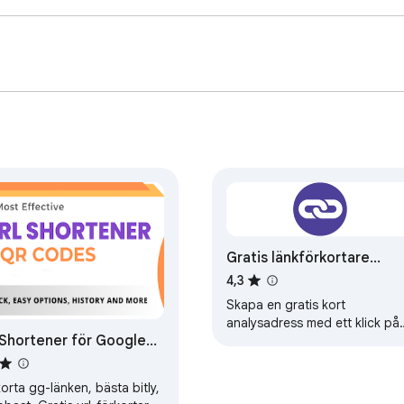
Gratis länkförkortare
goo.su
4,3
Skapa en gratis kort
analysadress med ett klick på
 Shortener för Google
Goo.su. Installera plugin för
länkreduktion i webbläsaren
rome ™
orta gg-länken, bästa bitly,