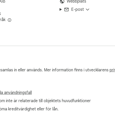
KiB
Webbplats
E-post
k
råk
 samlas in eller används. Mer information finns i utvecklarens
pri
a användningsfall
m inte är relaterade till objektets huvudfunktioner
öma kreditvärdighet eller för lån.