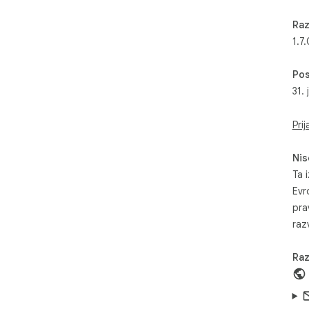
Raz
1.7.
Pos
31. 
Prij
Nis
Ta i
Evr
pra
razv
Raz