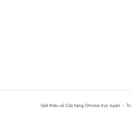
3. 
Nhữ
dụn
URL
quả
Các
1. 
chú
nha
2. 
biể
các
3. 
Giới thiệu về Cửa hàng Chrome trực tuyến
Tr
web
quá 
4. 
bản