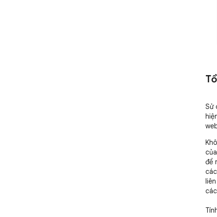
Tổ
Sử 
hiệ
web
Khô
của
để 
các
liê
các
Tín