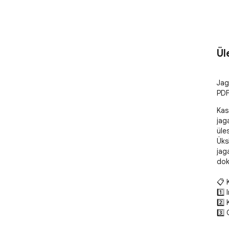
Ül
Jag
PDF
Kas 
jag
üle
Üks
jag
dok
📋 
1️⃣
2️⃣
3️⃣
4️⃣