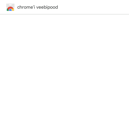
chrome'i veebipood