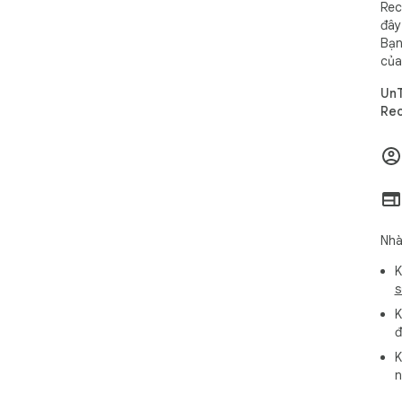
Rec
UnT
đây
nhẹ
Bạn
khô
của
UnT
Gia
Rec
chủ 
giú
và 
Nhi
det
tập
Nhà
⏱ N
K
s
Chu
việc
K
đ
Các
K
giú
n
tha