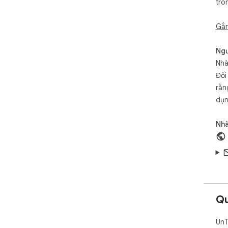
tro
Xóa 
thô
Gắn
khi
Giả
Ngư
phủ
Nhà
hoặ
Đối
rằn
🤖 
dụn
Hiể
Nhà
Nhậ
với
và 
Nhả
mở 
và 
Qu
với
🧠 
UnT