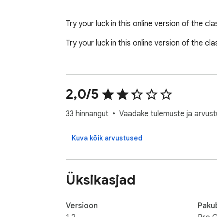
Try your luck in this online version of the c
Try your luck in this online version of the c
2,0/5
33 hinnangut
Vaadake tulemuste ja arvust
Kuva kõik arvustused
Üksikasjad
Versioon
Paku