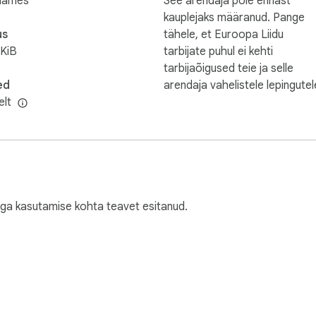
Games
See arendaja pole ennast
kauplejaks määranud. Pange
us
tähele, et Euroopa Liidu
KiB
tarbijate puhul ei kehti
tarbijaõigused teie ja selle
ed
arendaja vahelistele lepingutel
elt
ga kasutamise kohta teavet esitanud.