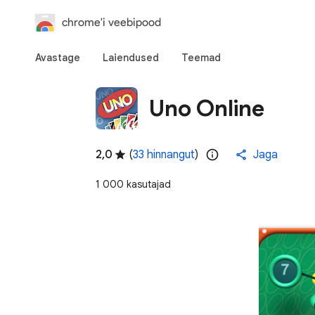
chrome'i veebipood
Avastage
Laiendused
Teemad
Uno Online
2,0
(
33 hinnangut
)
Jaga
1 000 kasutajad