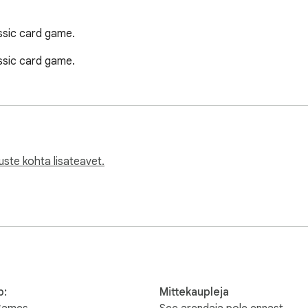
lassic card game.
lassic card game.
uste kohta lisateavet.
b:
Mittekaupleja