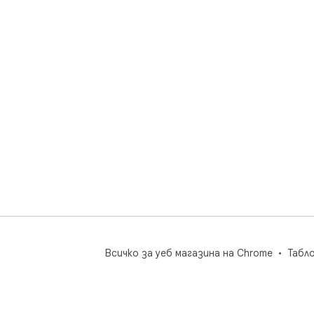
oft
com
sub
Int
Kin
Всичко за уеб магазина на Chrome
Табл