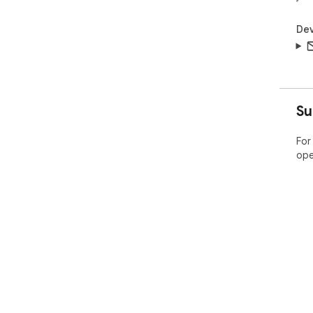
Dev
Su
For
ope