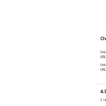
Ov
Uni
URL
Uni
URL
4.
2 r