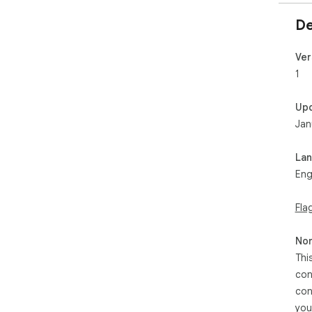
De
Ver
1
Up
Jan
La
Eng
Fla
Non
Thi
con
con
you