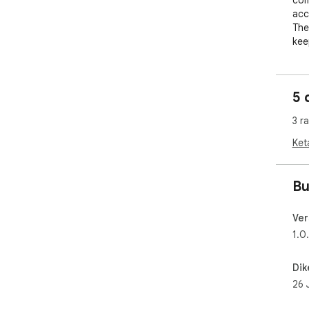
com
acc
The
kee
unit
SEV
5 
• L
3 ra
kilo
• W
Ket
ton
• T
Kel
Bu
• Vo
tab
Ver
• A
1.0
squ
• S
per
Dik
• D
26 
MiB