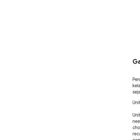
Ga
Pen
kela
sej
Uni
Uni
nee
cho
rec