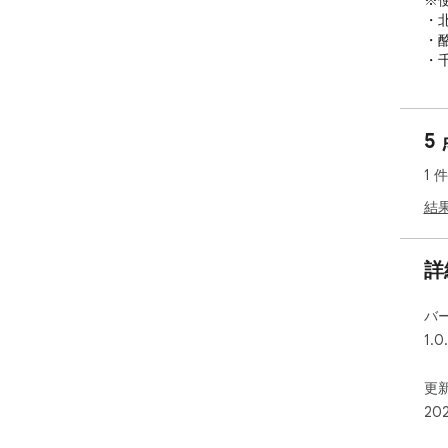
※
・
・酪
・千
追
htt
5
1 
結
詳
バ
1.0
更新
20