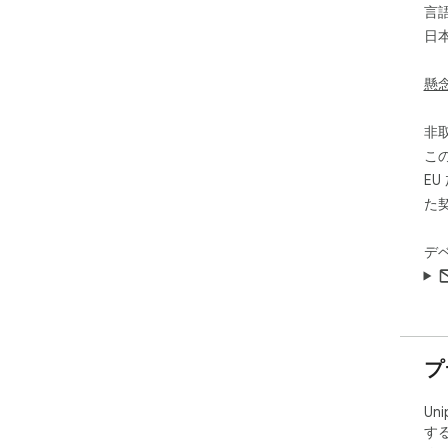
言
日
懸
非
こ
E
た
デ
プ
Un
す