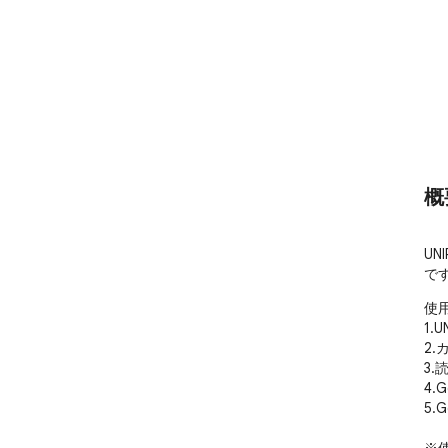
概
UN
で
使用
1.
2.
3
4.
5.